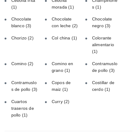
Cebolla frita
Cebolla
Champiñone
(1)
morada
(1)
s
(1)
Chocolate
Chocolate
Chocolate
blanco
(3)
con leche
(2)
negro
(3)
Chorizo
(2)
Col china
(1)
Colorante
alimentario
(1)
Comino
(2)
Comino en
Contramuslo
grano
(1)
de pollo
(3)
Contramuslo
Copos de
Costillar de
s de pollo
(3)
maiz
(1)
cerdo
(1)
Cuartos
Curry
(2)
traseros de
pollo
(1)