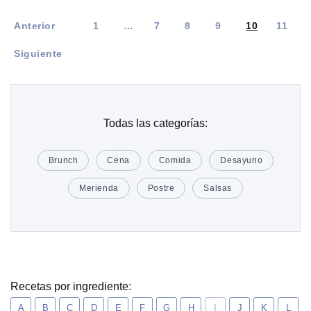
Anterior
1
…
7
8
9
10
11
Siguiente
Todas las categorías:
Brunch
Cena
Comida
Desayuno
Merienda
Postre
Salsas
Recetas por ingrediente:
A
B
C
D
E
F
G
H
I
J
K
L