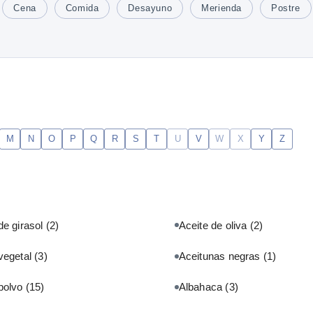
Cena
Comida
Desayuno
Merienda
Postre
M
N
O
P
Q
R
S
T
U
V
W
X
Y
Z
de girasol
(2)
Aceite de oliva
(2)
vegetal
(3)
Aceitunas negras
(1)
 polvo
(15)
Albahaca
(3)