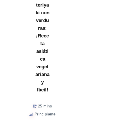
teriya
ki con
verdu
ras:
¡Rece
ta
asiáti
ca
veget
ariana
y
fácil!
25 mins
Principiante