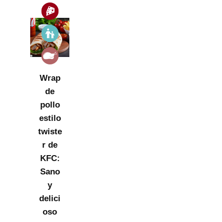
Wrap
de
pollo
estilo
twiste
r de
KFC:
Sano
y
delici
oso