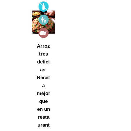
Arroz
tres
delici
as:
Recet
a
mejor
que
en un
resta
urant