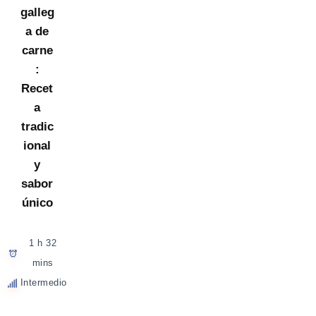
galleg
a de
carne
:
Recet
a
tradic
ional
y
sabor
único
1 h 32
mins
Intermedio