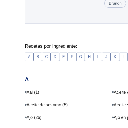
Brunch
Recetas por ingrediente:
A
B
C
D
E
F
G
H
I
J
K
L
A
Aal
(1)
Aceite 
Aceite de sesamo
(5)
Aceite 
Ajo
(26)
Ajo en