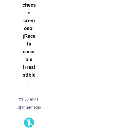
chees
e
crem
oso:
¡Rece
ta
caser
a e
irresi
stible
!
35 mins
Intermedio