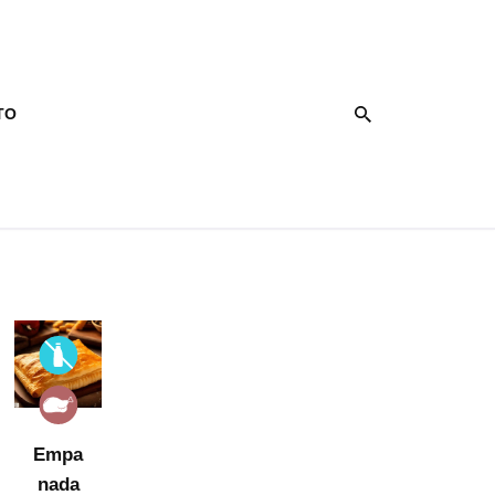
TO
Empa
nada