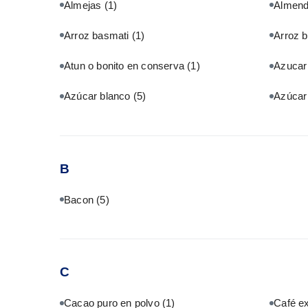
Almejas
(1)
Almen
Arroz basmati
(1)
Arroz 
Atun o bonito en conserva
(1)
Azuca
Azúcar blanco
(5)
Azúcar
B
Bacon
(5)
C
Cacao puro en polvo
(1)
Café e