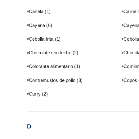
Canela
(1)
Carne d
Cayena
(6)
Cayena
Cebolla frita
(1)
Ceboll
Chocolate con leche
(2)
Chocol
Colorante alimentario
(1)
Comin
Contramuslos de pollo
(3)
Copos 
Curry
(2)
D