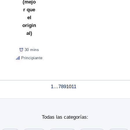
(mejo
r que
el
origin
al)
30 mins
Principiante
1
…
7
8
9
10
11
Todas las categorías: