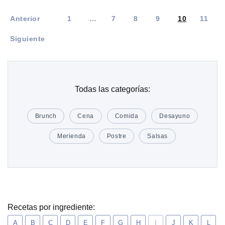
Anterior
1
…
7
8
9
10
11
Siguiente
Todas las categorías:
Brunch
Cena
Comida
Desayuno
Merienda
Postre
Salsas
Recetas por ingrediente:
A
B
C
D
E
F
G
H
I
J
K
L