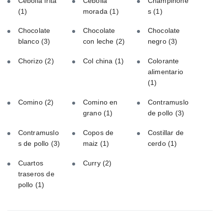
Cebolla frita
Cebolla
Champiñone
(1)
morada
(1)
s
(1)
Chocolate
Chocolate
Chocolate
blanco
(3)
con leche
(2)
negro
(3)
Chorizo
(2)
Col china
(1)
Colorante
alimentario
(1)
Comino
(2)
Comino en
Contramuslo
grano
(1)
de pollo
(3)
Contramuslo
Copos de
Costillar de
s de pollo
(3)
maiz
(1)
cerdo
(1)
Cuartos
Curry
(2)
traseros de
pollo
(1)