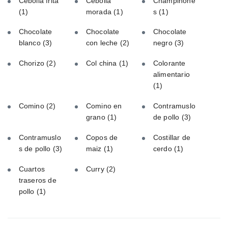
Cebolla frita
Cebolla
Champiñone
(1)
morada
(1)
s
(1)
Chocolate
Chocolate
Chocolate
blanco
(3)
con leche
(2)
negro
(3)
Chorizo
(2)
Col china
(1)
Colorante
alimentario
(1)
Comino
(2)
Comino en
Contramuslo
grano
(1)
de pollo
(3)
Contramuslo
Copos de
Costillar de
s de pollo
(3)
maiz
(1)
cerdo
(1)
Cuartos
Curry
(2)
traseros de
pollo
(1)