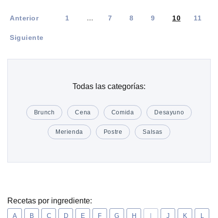
Anterior
1
…
7
8
9
10
11
Siguiente
Todas las categorías:
Brunch
Cena
Comida
Desayuno
Merienda
Postre
Salsas
Recetas por ingrediente:
A
B
C
D
E
F
G
H
I
J
K
L