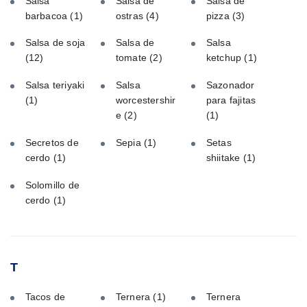
Salsa
Salsa de
Salsa de
barbacoa
(1)
ostras
(4)
pizza
(3)
Salsa de soja
Salsa de
Salsa
(12)
tomate
(2)
ketchup
(1)
Salsa teriyaki
Salsa
Sazonador
(1)
worcestershir
para fajitas
e
(2)
(1)
Secretos de
Sepia
(1)
Setas
cerdo
(1)
shiitake
(1)
Solomillo de
cerdo
(1)
T
Tacos de
Ternera
(1)
Ternera