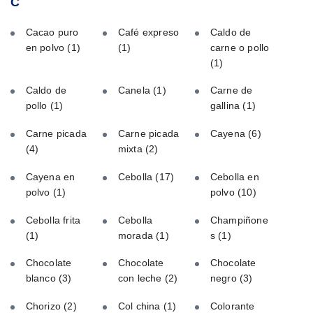
C
Cacao puro
Café expreso
Caldo de
en polvo
(1)
(1)
carne o pollo
(1)
Caldo de
Canela
(1)
Carne de
pollo
(1)
gallina
(1)
Carne picada
Carne picada
Cayena
(6)
(4)
mixta
(2)
Cayena en
Cebolla
(17)
Cebolla en
polvo
(1)
polvo
(10)
Cebolla frita
Cebolla
Champiñone
(1)
morada
(1)
s
(1)
Chocolate
Chocolate
Chocolate
blanco
(3)
con leche
(2)
negro
(3)
Chorizo
(2)
Col china
(1)
Colorante