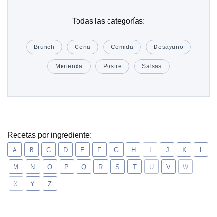
Todas las categorías:
Brunch
Cena
Comida
Desayuno
Merienda
Postre
Salsas
Recetas por ingrediente:
A
B
C
D
E
F
G
H
I
J
K
L
M
N
O
P
Q
R
S
T
U
V
W
X
Y
Z