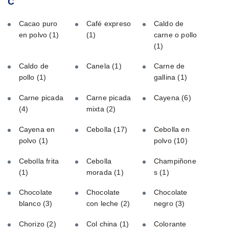
C
Cacao puro
Café expreso
Caldo de
en polvo
(1)
(1)
carne o pollo
(1)
Caldo de
Canela
(1)
Carne de
pollo
(1)
gallina
(1)
Carne picada
Carne picada
Cayena
(6)
(4)
mixta
(2)
Cayena en
Cebolla
(17)
Cebolla en
polvo
(1)
polvo
(10)
Cebolla frita
Cebolla
Champiñone
(1)
morada
(1)
s
(1)
Chocolate
Chocolate
Chocolate
blanco
(3)
con leche
(2)
negro
(3)
Chorizo
(2)
Col china
(1)
Colorante