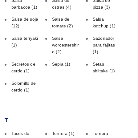
Salsa
Salsa de
Salsa de
barbacoa
(1)
ostras
(4)
pizza
(3)
Salsa de soja
Salsa de
Salsa
(12)
tomate
(2)
ketchup
(1)
Salsa teriyaki
Salsa
Sazonador
(1)
worcestershir
para fajitas
e
(2)
(1)
Secretos de
Sepia
(1)
Setas
cerdo
(1)
shiitake
(1)
Solomillo de
cerdo
(1)
T
Tacos de
Ternera
(1)
Ternera