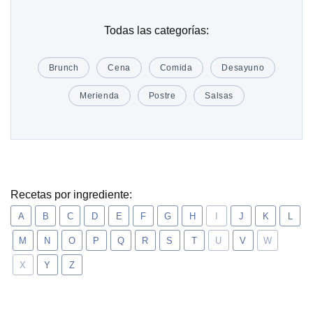
Todas las categorías:
Brunch
Cena
Comida
Desayuno
Merienda
Postre
Salsas
Recetas por ingrediente:
A
B
C
D
E
F
G
H
I
J
K
L
M
N
O
P
Q
R
S
T
U
V
W
X
Y
Z