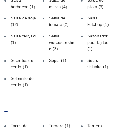
Salsa
Salsa de
Salsa de
barbacoa
(1)
ostras
(4)
pizza
(3)
Salsa de soja
Salsa de
Salsa
(12)
tomate
(2)
ketchup
(1)
Salsa teriyaki
Salsa
Sazonador
(1)
worcestershir
para fajitas
e
(2)
(1)
Secretos de
Sepia
(1)
Setas
cerdo
(1)
shiitake
(1)
Solomillo de
cerdo
(1)
T
Tacos de
Ternera
(1)
Ternera