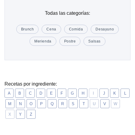
Todas las categorías:
Brunch
Cena
Comida
Desayuno
Merienda
Postre
Salsas
Recetas por ingrediente:
A
B
C
D
E
F
G
H
I
J
K
L
M
N
O
P
Q
R
S
T
U
V
W
X
Y
Z