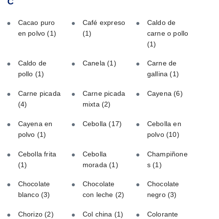
C
Cacao puro
Café expreso
Caldo de
en polvo
(1)
(1)
carne o pollo
(1)
Caldo de
Canela
(1)
Carne de
pollo
(1)
gallina
(1)
Carne picada
Carne picada
Cayena
(6)
(4)
mixta
(2)
Cayena en
Cebolla
(17)
Cebolla en
polvo
(1)
polvo
(10)
Cebolla frita
Cebolla
Champiñone
(1)
morada
(1)
s
(1)
Chocolate
Chocolate
Chocolate
blanco
(3)
con leche
(2)
negro
(3)
Chorizo
(2)
Col china
(1)
Colorante