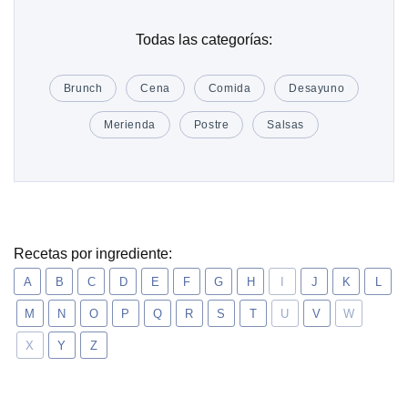
Todas las categorías:
Brunch
Cena
Comida
Desayuno
Merienda
Postre
Salsas
Recetas por ingrediente:
A
B
C
D
E
F
G
H
I
J
K
L
M
N
O
P
Q
R
S
T
U
V
W
X
Y
Z