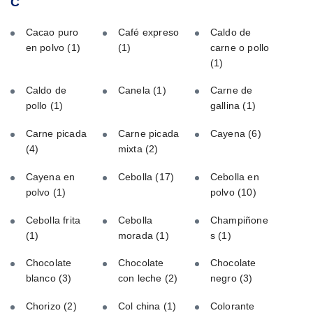
C
Cacao puro
Café expreso
Caldo de
en polvo
(1)
(1)
carne o pollo
(1)
Caldo de
Canela
(1)
Carne de
pollo
(1)
gallina
(1)
Carne picada
Carne picada
Cayena
(6)
(4)
mixta
(2)
Cayena en
Cebolla
(17)
Cebolla en
polvo
(1)
polvo
(10)
Cebolla frita
Cebolla
Champiñone
(1)
morada
(1)
s
(1)
Chocolate
Chocolate
Chocolate
blanco
(3)
con leche
(2)
negro
(3)
Chorizo
(2)
Col china
(1)
Colorante