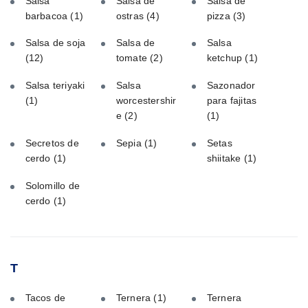
Salsa
Salsa de
Salsa de
barbacoa
(1)
ostras
(4)
pizza
(3)
Salsa de soja
Salsa de
Salsa
(12)
tomate
(2)
ketchup
(1)
Salsa teriyaki
Salsa
Sazonador
(1)
worcestershir
para fajitas
e
(2)
(1)
Secretos de
Sepia
(1)
Setas
cerdo
(1)
shiitake
(1)
Solomillo de
cerdo
(1)
T
Tacos de
Ternera
(1)
Ternera