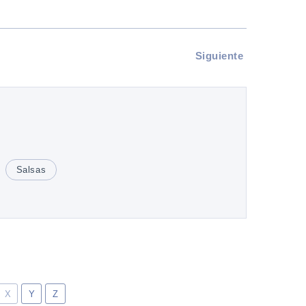
Siguiente
Salsas
X
Y
Z