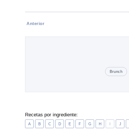
Anterior
Brunch
Recetas por ingrediente:
A
B
C
D
E
F
G
H
I
J