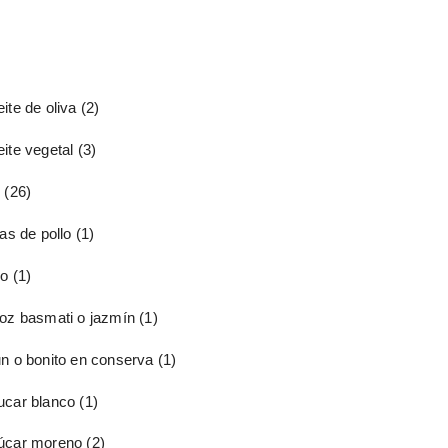
ite de oliva
(2)
ite vegetal
(3)
o
(26)
tas de pollo
(1)
io
(1)
roz basmati o jazmín
(1)
un o bonito en conserva
(1)
ucar blanco
(1)
úcar moreno
(2)