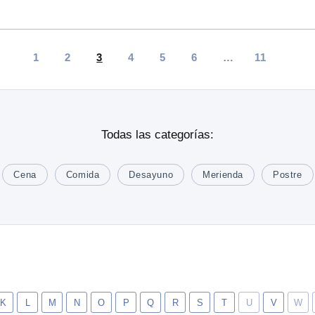
1
2
3
4
5
6
…
11
Todas las categorías:
Cena
Comida
Desayuno
Merienda
Postre
K
L
M
N
O
P
Q
R
S
T
U
V
W