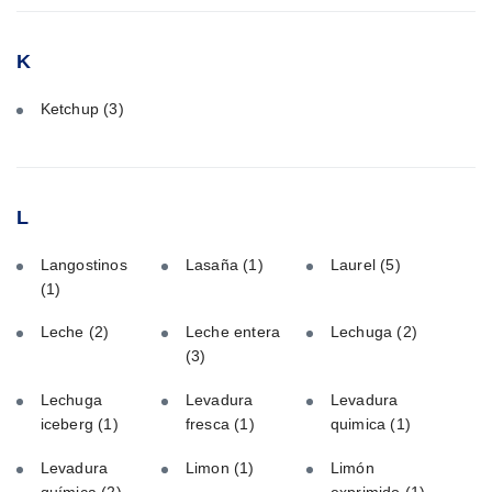
K
Ketchup
(3)
L
Langostinos
Lasaña
(1)
Laurel
(5)
(1)
Leche
(2)
Leche entera
Lechuga
(2)
(3)
Lechuga
Levadura
Levadura
iceberg
(1)
fresca
(1)
quimica
(1)
Levadura
Limon
(1)
Limón
química
(2)
exprimido
(1)