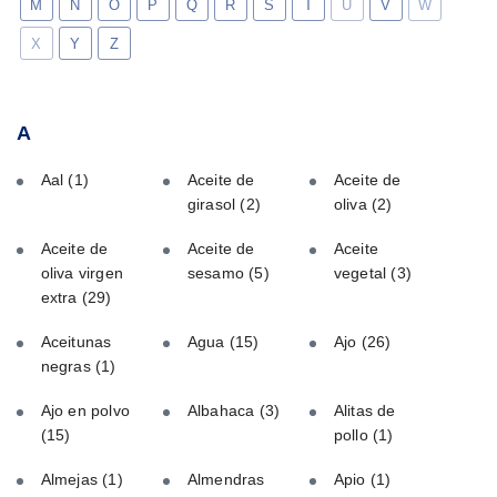
M
N
O
P
Q
R
S
T
U
V
W
X
Y
Z
A
Aal
(1)
Aceite de
Aceite de
girasol
(2)
oliva
(2)
Aceite de
Aceite de
Aceite
oliva virgen
sesamo
(5)
vegetal
(3)
extra
(29)
Aceitunas
Agua
(15)
Ajo
(26)
negras
(1)
Ajo en polvo
Albahaca
(3)
Alitas de
(15)
pollo
(1)
Almejas
(1)
Almendras
Apio
(1)