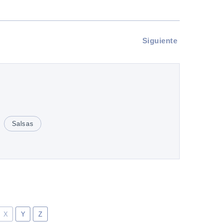
Siguiente
Salsas
X
Y
Z