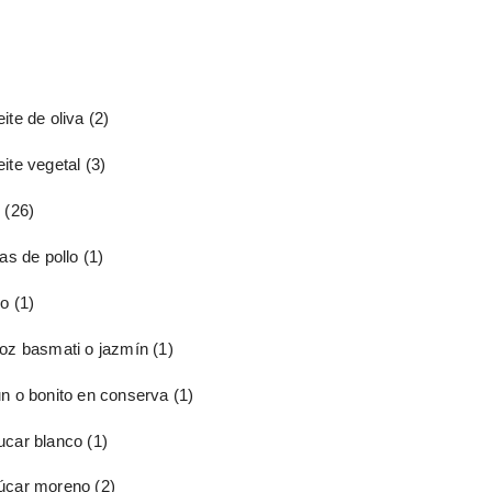
ite de oliva
(2)
ite vegetal
(3)
o
(26)
tas de pollo
(1)
io
(1)
roz basmati o jazmín
(1)
un o bonito en conserva
(1)
ucar blanco
(1)
úcar moreno
(2)