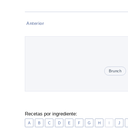
Anterior
Brunch
Recetas por ingrediente:
A
B
C
D
E
F
G
H
I
J