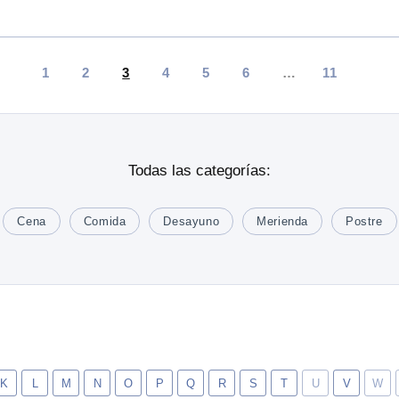
1
2
3
4
5
6
…
11
Todas las categorías:
Cena
Comida
Desayuno
Merienda
Postre
K
L
M
N
O
P
Q
R
S
T
U
V
W