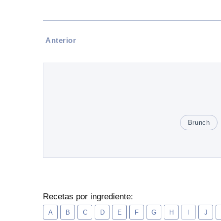
Anterior
Brunch
Recetas por ingrediente:
A
B
C
D
E
F
G
H
I
J