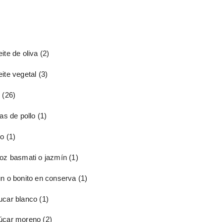
ite de oliva
(2)
ite vegetal
(3)
o
(26)
tas de pollo
(1)
io
(1)
roz basmati o jazmín
(1)
un o bonito en conserva
(1)
ucar blanco
(1)
úcar moreno
(2)