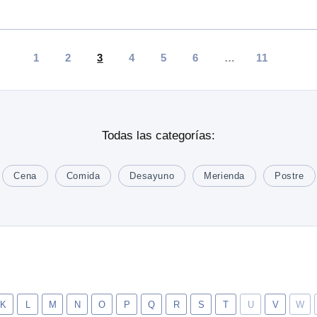
1
2
3
4
5
6
…
11
Todas las categorías:
Cena
Comida
Desayuno
Merienda
Postre
K
L
M
N
O
P
Q
R
S
T
U
V
W