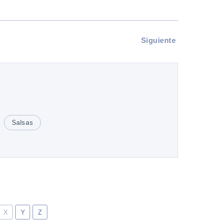
Siguiente
Salsas
X
Y
Z