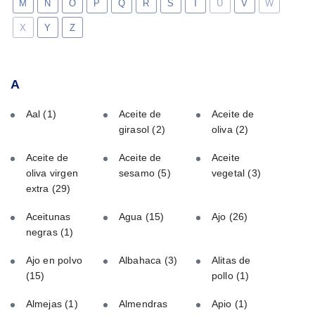
M
N
O
P
Q
R
S
T
U
V
W
X
Y
Z
A
Aal
(1)
Aceite de
Aceite de
girasol
(2)
oliva
(2)
Aceite de
Aceite de
Aceite
oliva virgen
sesamo
(5)
vegetal
(3)
extra
(29)
Aceitunas
Agua
(15)
Ajo
(26)
negras
(1)
Ajo en polvo
Albahaca
(3)
Alitas de
(15)
pollo
(1)
Almejas
(1)
Almendras
Apio
(1)