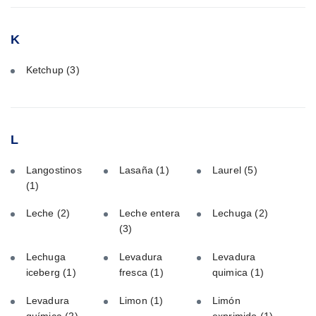
K
Ketchup
(3)
L
Langostinos
Lasaña
(1)
Laurel
(5)
(1)
Leche
(2)
Leche entera
Lechuga
(2)
(3)
Lechuga
Levadura
Levadura
iceberg
(1)
fresca
(1)
quimica
(1)
Levadura
Limon
(1)
Limón
química
(2)
exprimido
(1)