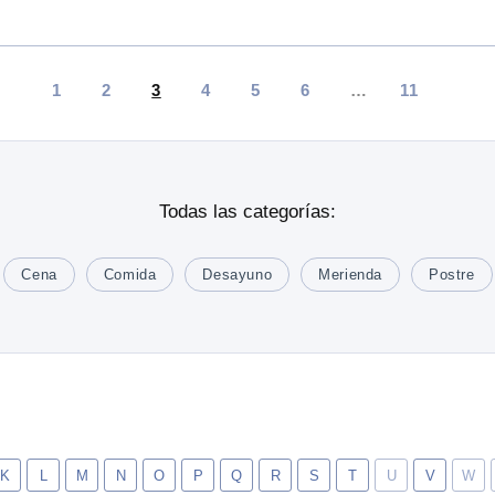
1
2
3
4
5
6
…
11
Todas las categorías:
Cena
Comida
Desayuno
Merienda
Postre
K
L
M
N
O
P
Q
R
S
T
U
V
W