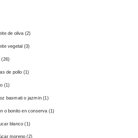
ite de oliva
(2)
ite vegetal
(3)
o
(26)
tas de pollo
(1)
io
(1)
roz basmati o jazmín
(1)
un o bonito en conserva
(1)
ucar blanco
(1)
úcar moreno
(2)