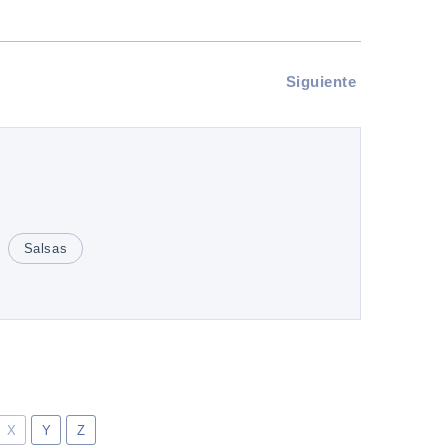
Siguiente
Salsas
X
Y
Z