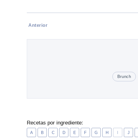
Anterior
Brunch
Recetas por ingrediente:
A
B
C
D
E
F
G
H
I
J