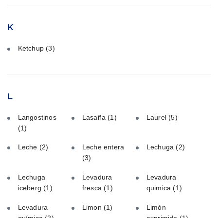
K
Ketchup
(3)
L
Langostinos
Lasaña
(1)
Laurel
(5)
(1)
Leche
(2)
Leche entera
Lechuga
(2)
(3)
Lechuga
Levadura
Levadura
iceberg
(1)
fresca
(1)
quimica
(1)
Levadura
Limon
(1)
Limón
química
(2)
exprimido
(1)