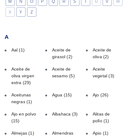
M
N
O
P
Q
R
S
T
U
V
W
X
Y
Z
A
Aal
(1)
Aceite de
Aceite de
girasol
(2)
oliva
(2)
Aceite de
Aceite de
Aceite
oliva virgen
sesamo
(5)
vegetal
(3)
extra
(29)
Aceitunas
Agua
(15)
Ajo
(26)
negras
(1)
Ajo en polvo
Albahaca
(3)
Alitas de
(15)
pollo
(1)
Almejas
(1)
Almendras
Apio
(1)