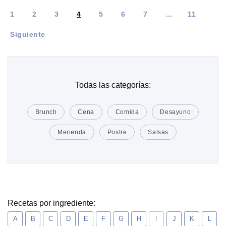
1
2
3
4
5
6
7
…
11
Siguiente
Todas las categorías:
Brunch
Cena
Comida
Desayuno
Merienda
Postre
Salsas
Recetas por ingrediente:
A
B
C
D
E
F
G
H
I
J
K
L