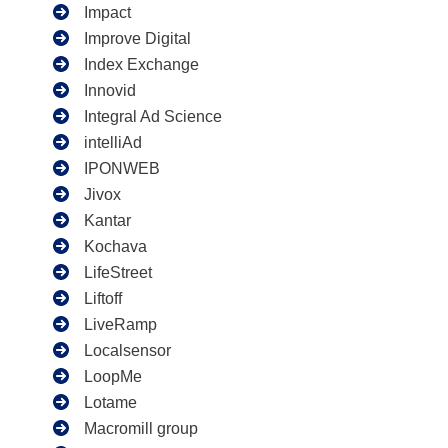
Impact
Improve Digital
Index Exchange
Innovid
Integral Ad Science
intelliAd
IPONWEB
Jivox
Kantar
Kochava
LifeStreet
Liftoff
LiveRamp
Localsensor
LoopMe
Lotame
Macromill group