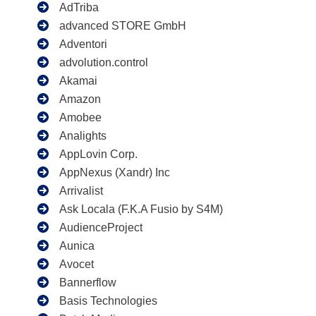
AdTriba
advanced STORE GmbH
Adventori
advolution.control
Akamai
Amazon
Amobee
Analights
AppLovin Corp.
AppNexus (Xandr) Inc
Arrivalist
Ask Locala (F.K.A Fusio by S4M)
AudienceProject
Aunica
Avocet
Bannerflow
Basis Technologies