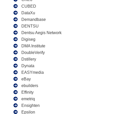
CUBED
DataXu
Demandbase
DENTSU
Dentsu Aegis Network
Digiseg
DMA Institute
DoubleVerify
Dstillery
Dynata
EASYmedia
eBay
ebuilders
Effinity
emetriq
Ensighten
Epsilon