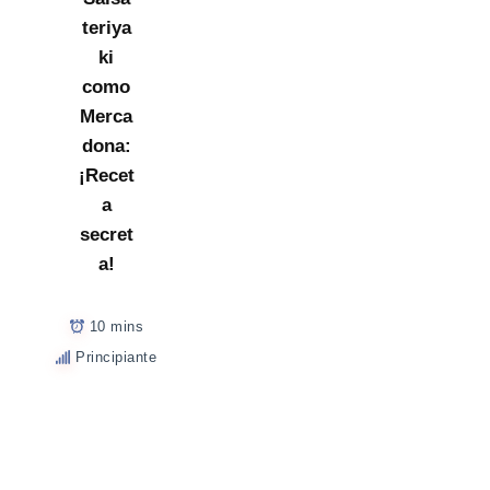
teriya
ki
como
Merca
dona:
¡Recet
a
secret
a!
10 mins
Principiante