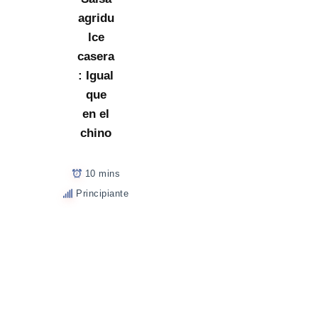
agridu
lce
casera
: Igual
que
en el
chino
10 mins
Principiante