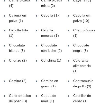
Carne picada
Carne picada
Cayena
(6)
(4)
mixta
(2)
Cayena en
Cebolla
(17)
Cebolla en
polvo
(1)
polvo
(10)
Cebolla frita
Cebolla
Champiñones
(1)
morada
(1)
(1)
Chocolate
Chocolate
Chocolate
blanco
(3)
con leche
(2)
negro
(3)
Chorizo
(2)
Col china
(1)
Colorante
alimentario
(1)
Comino
(2)
Comino en
Contramuslo
grano
(1)
de pollo
(3)
Contramuslos
Copos de
Costillar de
de pollo
(3)
maiz
(1)
cerdo
(1)