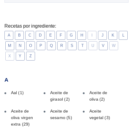
Recetas por ingrediente:
A
B
C
D
E
F
G
H
I
J
K
L
M
N
O
P
Q
R
S
T
U
V
W
X
Y
Z
A
Aal
(1)
Aceite de
Aceite de
girasol
(2)
oliva
(2)
Aceite de
Aceite de
Aceite
oliva virgen
sesamo
(5)
vegetal
(3)
extra
(29)