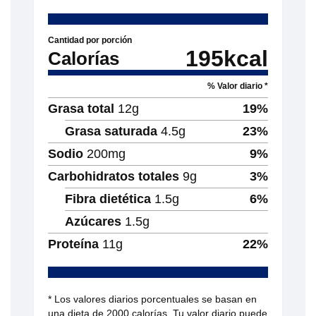
Cantidad por porción
195
kcal
Calorías
% Valor diario *
Grasa total
12
g
19
%
Grasa saturada
4.5
g
23
%
Sodio
200
mg
9
%
Carbohidratos totales
9
g
3
%
Fibra dietética
1.5
g
6
%
Azúcares
1.5
g
Proteína
11
g
22
%
* Los valores diarios porcentuales se basan en
una dieta de 2000 calorías. Tu valor diario puede