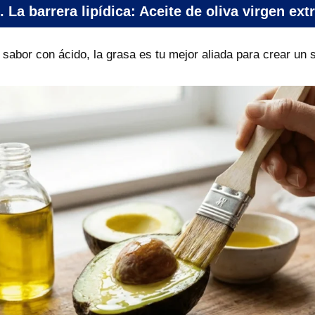
. La barrera lipídica: Aceite de oliva virgen ext
l sabor con ácido, la grasa es tu mejor aliada para crear un se