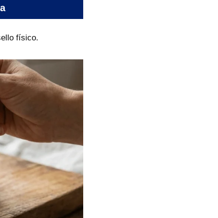
ra
llo físico.