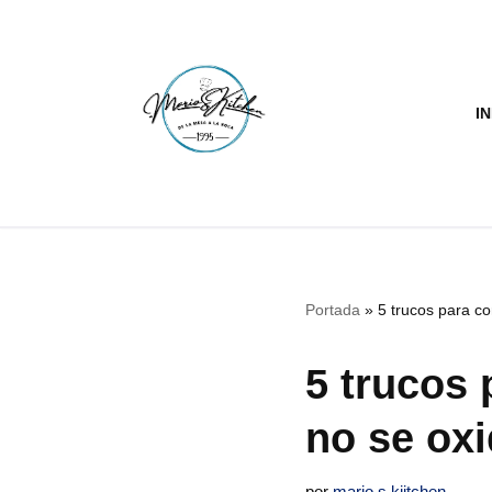
Saltar
al
IN
contenido
Portada
»
5 trucos para co
5 trucos 
no se ox
por
mario.s.kiitchen