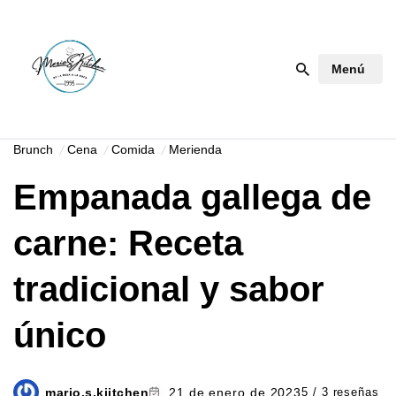
Saltar
Menú
al
contenido
Brunch
Cena
Comida
Merienda
Empanada gallega de
carne: Receta
tradicional y sabor
único
mario.s.kiitchen
21 de enero de 2023
5 / 3 reseñas