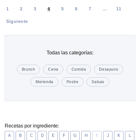
1
2
3
4
5
6
7
…
11
Siguiente
Todas las categorías:
Brunch
Cena
Comida
Desayuno
Merienda
Postre
Salsas
Recetas por ingrediente:
A
B
C
D
E
F
G
H
I
J
K
L