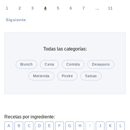
1
2
3
4
5
6
7
…
11
Siguiente
Todas las categorías:
Brunch
Cena
Comida
Desayuno
Merienda
Postre
Salsas
Recetas por ingrediente:
A
B
C
D
E
F
G
H
I
J
K
L