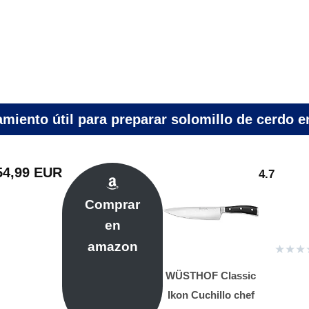
miento útil para preparar solomillo de cerdo e
54,99 EUR
4.7
Comprar
en
amazon
★
★
★
WÜSTHOF Classic
Ikon Cuchillo chef