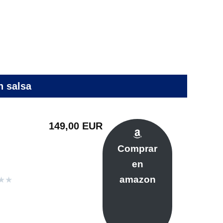
n salsa
149,00 EUR
Comprar
en
amazon
★
★