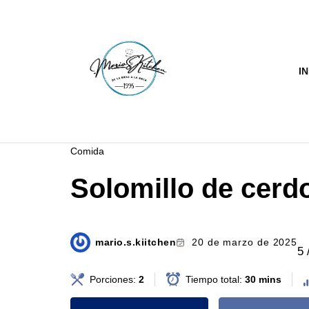
Saltar
al
IN
contenido
Comida
Solomillo de cerdo 
mario.s.kiitchen
20 de marzo de 2025
5 
Porciones:
2
Tiempo total:
30 mins