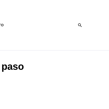
TO
a paso