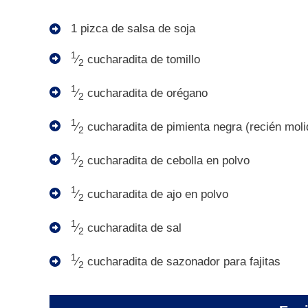
1 pizca de salsa de soja
1
⁄
cucharadita de tomillo
2
1
⁄
cucharadita de orégano
2
1
⁄
cucharadita de pimienta negra (recién moli
2
1
⁄
cucharadita de cebolla en polvo
2
1
⁄
cucharadita de ajo en polvo
2
1
⁄
cucharadita de sal
2
1
⁄
cucharadita de sazonador para fajitas
2