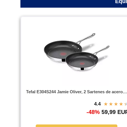
Equi
Tefal E304S244 Jamie Oliver, 2 Sartenes de acero…
★
★
★
★
4.4
-48%
59,99 EU