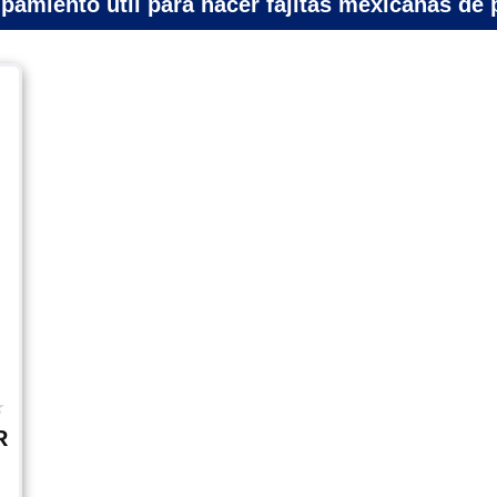
pamiento útil para hacer fajitas mexicanas de 
★
R