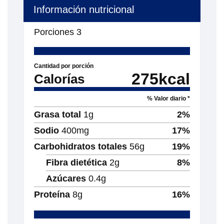
Información nutricional
Porciones
3
Cantidad por porción
275
kcal
Calorías
% Valor diario *
Grasa total
1
g
2
%
Sodio
400
mg
17
%
Carbohidratos totales
56
g
19
%
Fibra dietética
2
g
8
%
Azúcares
0.4
g
Proteína
8
g
16
%