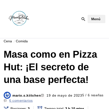
Saltar
Menú
al
contenido
Cena
Comida
Masa como en Pizza
Hut: ¡El secreto de
una base perfecta!
mario.s.kiitchen
19 de mayo de 2023
5 / 6 reseñas
6 comentarios
Porciones:
3
Tiempo total:
3 h 10 mins