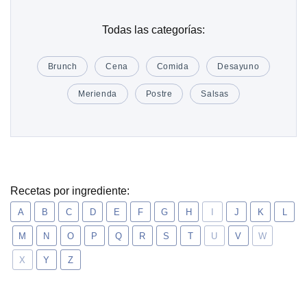
Todas las categorías:
Brunch
Cena
Comida
Desayuno
Merienda
Postre
Salsas
Recetas por ingrediente:
A
B
C
D
E
F
G
H
I
J
K
L
M
N
O
P
Q
R
S
T
U
V
W
X
Y
Z