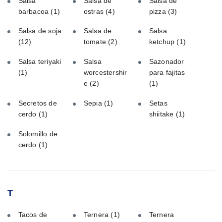
Salsa
Salsa de
Salsa de
barbacoa
(1)
ostras
(4)
pizza
(3)
Salsa de soja
Salsa de
Salsa
(12)
tomate
(2)
ketchup
(1)
Salsa teriyaki
Salsa
Sazonador
(1)
worcestershir
para fajitas
e
(2)
(1)
Secretos de
Sepia
(1)
Setas
cerdo
(1)
shiitake
(1)
Solomillo de
cerdo
(1)
T
Tacos de
Ternera
(1)
Ternera