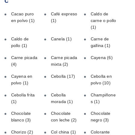
C
Cacao puro
Café expreso
Caldo de
en polvo
(1)
(1)
carne o pollo
(1)
Caldo de
Canela
(1)
Carne de
pollo
(1)
gallina
(1)
Carne picada
Carne picada
Cayena
(6)
(4)
mixta
(2)
Cayena en
Cebolla
(17)
Cebolla en
polvo
(1)
polvo
(10)
Cebolla frita
Cebolla
Champiñone
(1)
morada
(1)
s
(1)
Chocolate
Chocolate
Chocolate
blanco
(3)
con leche
(2)
negro
(3)
Chorizo
(2)
Col china
(1)
Colorante