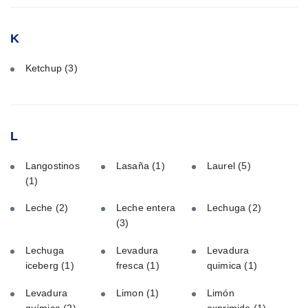
K
Ketchup
(3)
L
Langostinos
Lasaña
(1)
Laurel
(5)
(1)
Leche
(2)
Leche entera
Lechuga
(2)
(3)
Lechuga
Levadura
Levadura
iceberg
(1)
fresca
(1)
quimica
(1)
Levadura
Limon
(1)
Limón
química
(2)
exprimido
(1)