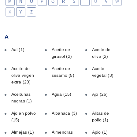
M
N
O
P
Q
R
S
T
U
V
W
X
Y
Z
A
Aal
(1)
Aceite de
Aceite de
girasol
(2)
oliva
(2)
Aceite de
Aceite de
Aceite
oliva virgen
sesamo
(5)
vegetal
(3)
extra
(29)
Aceitunas
Agua
(15)
Ajo
(26)
negras
(1)
Ajo en polvo
Albahaca
(3)
Alitas de
(15)
pollo
(1)
Almejas
(1)
Almendras
Apio
(1)