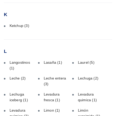
K
Ketchup
(3)
L
Langostinos
Lasaña
(1)
Laurel
(5)
(1)
Leche
(2)
Leche entera
Lechuga
(2)
(3)
Lechuga
Levadura
Levadura
iceberg
(1)
fresca
(1)
quimica
(1)
Levadura
Limon
(1)
Limón
química
(2)
exprimido
(1)