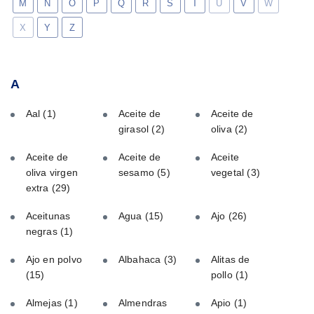
M
N
O
P
Q
R
S
T
U
V
W
X
Y
Z
A
Aal
(1)
Aceite de
Aceite de
girasol
(2)
oliva
(2)
Aceite de
Aceite de
Aceite
oliva virgen
sesamo
(5)
vegetal
(3)
extra
(29)
Aceitunas
Agua
(15)
Ajo
(26)
negras
(1)
Ajo en polvo
Albahaca
(3)
Alitas de
(15)
pollo
(1)
Almejas
(1)
Almendras
Apio
(1)