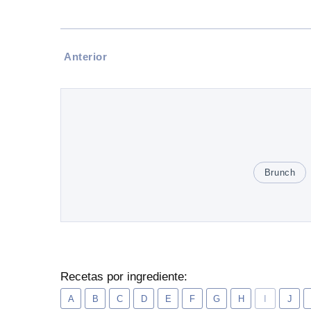
Anterior
Brunch
Recetas por ingrediente:
A
B
C
D
E
F
G
H
I
J