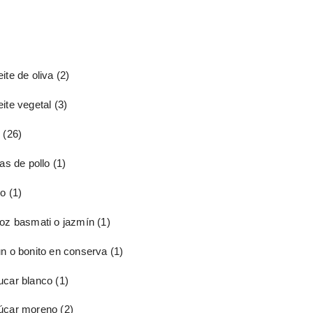
ite de oliva
(2)
ite vegetal
(3)
o
(26)
tas de pollo
(1)
io
(1)
roz basmati o jazmín
(1)
un o bonito en conserva
(1)
ucar blanco
(1)
úcar moreno
(2)