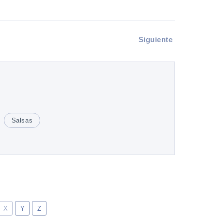
Siguiente
Salsas
X
Y
Z