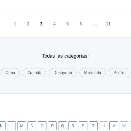
1
2
3
4
5
6
…
11
Todas las categorías:
Cena
Comida
Desayuno
Merienda
Postre
K
L
M
N
O
P
Q
R
S
T
U
V
W